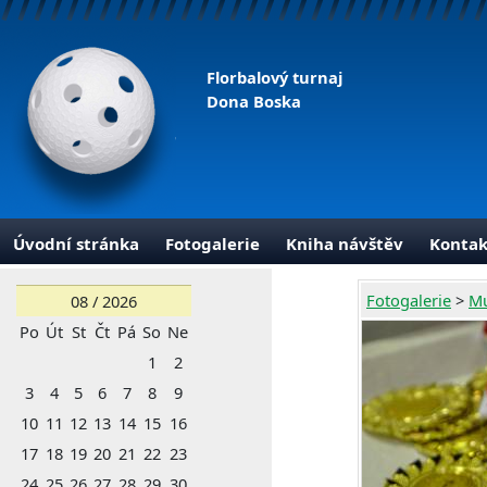
Florbalový turnaj
Dona Boska
Úvodní stránka
Fotogalerie
Kniha návštěv
Kontak
Fotogalerie
>
Mu
08 / 2026
Po
Út
St
Čt
Pá
So
Ne
1
2
3
4
5
6
7
8
9
10
11
12
13
14
15
16
17
18
19
20
21
22
23
24
25
26
27
28
29
30